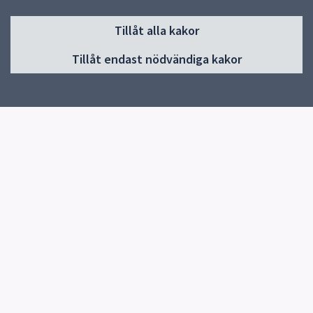
Sidfot
Tillåt alla kakor
Huvudmeny
Tillåt endast nödvändiga kakor
Start
Om skolan
Verksamheter
Elevhälsa
Kontakt
Snabblänkar
Uppsala kommun
Skolverket
Kontakt
Skuttunge skola