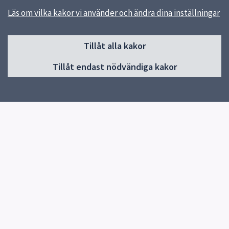
Läs om vilka kakor vi använder och ändra dina inställningar
Sidfot
Tillåt alla kakor
Huvudmeny
Tillåt endast nödvändiga kakor
Start
Om skolan
Verksamheter
Elevhälsa
Kontakt
Snabblänkar
Uppsala kommun
Skolverket